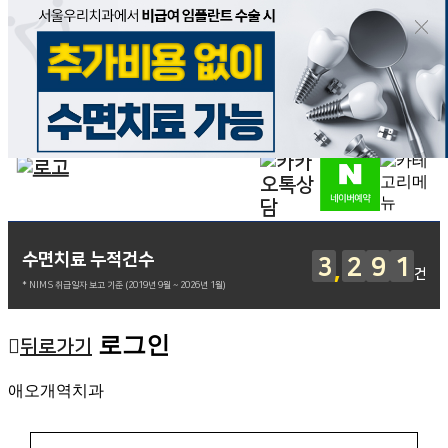
수면치료 누적건수
3
2
9
1
건
* NIMS 취급일자 보고 기준 (2019년 9월 ~ 2026년 1월)
로그인
뒤로가기
애오개역치과