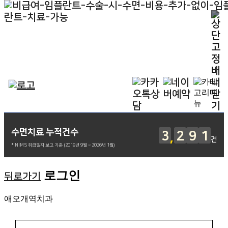
수면치료 누적건수
3
2
9
1
건
* NIMS 취급일자 보고 기준 (2019년 9월 ~ 2026년 1월)
로그인
뒤로가기
애오개역치과