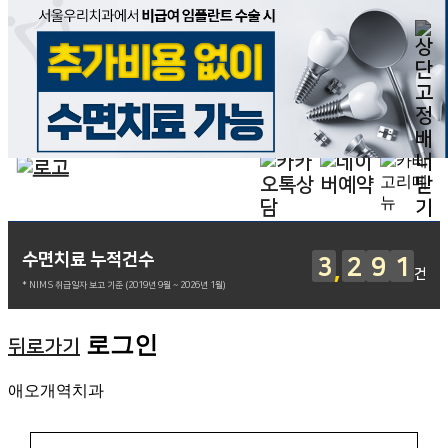
수면치료 누적건수
3
2
9
1
건
* NIMS 취급일자 보고 기준 (2019년 9월 ~ 2026년 1월)
로그인
뒤로가기
애오개역치과