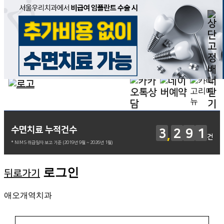
수면치료 누적건수
3
2
9
1
건
* NIMS 취급일자 보고 기준 (2019년 9월 ~ 2026년 1월)
로그인
뒤로가기
애오개역치과