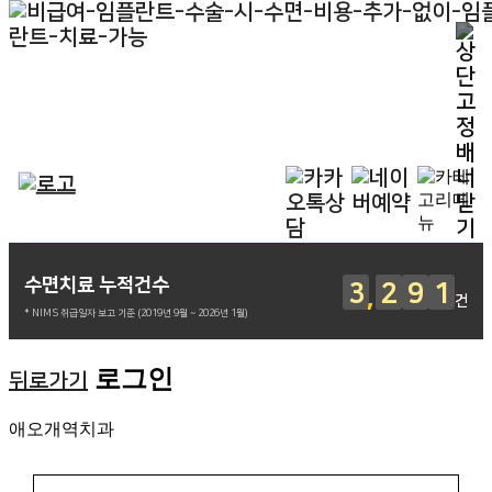
수면치료 누적건수
3
2
9
1
건
* NIMS 취급일자 보고 기준 (2019년 9월 ~ 2026년 1월)
로그인
뒤로가기
애오개역치과