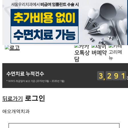
수면치료 누적건수
3
2
9
1
* NIMS 취급일자 보고 기준 (2019년 9월 ~ 2026년 1월)
로그인
뒤로가기
애오개역치과