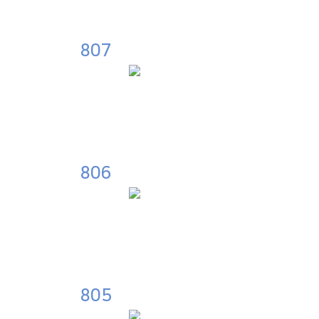
807
806
805