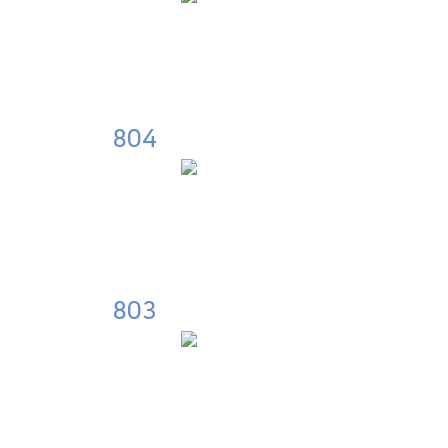
804
803