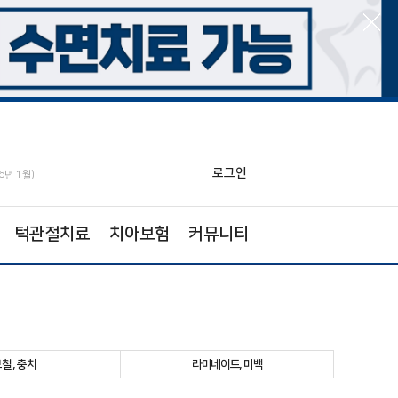
로그인
6년 1월)
턱관절치료
치아보험
커뮤니티
철 , 충치
라미네이트, 미백