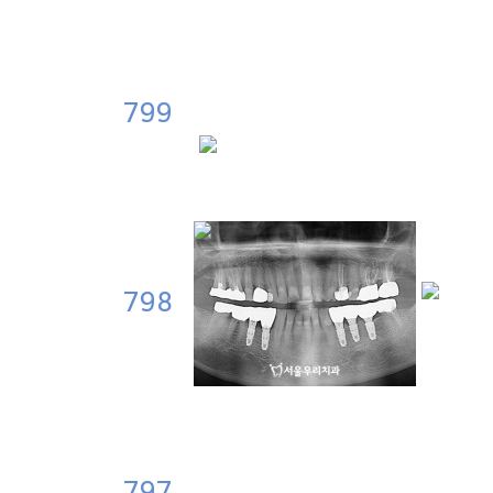
799
798
797