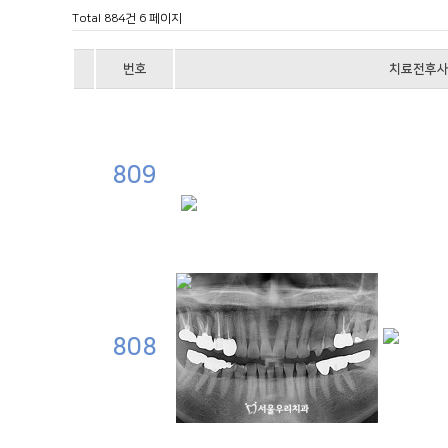
Total 884건
6 페이지
번호
치료전후
809
808