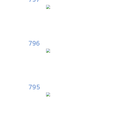
796
795