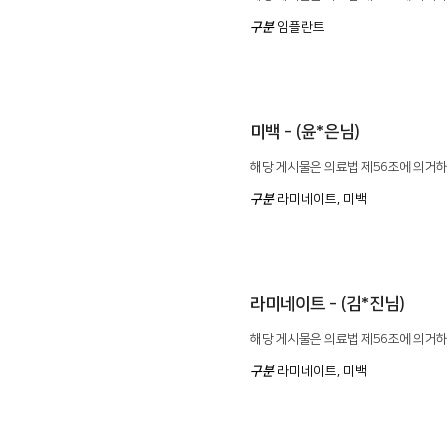
구분
임플란트
미백 - (윤*은님)
해당 게시물은 의료법 제56조에 의거하
구분
라미네이트, 미백
라미네이트 - (김*진님)
해당 게시물은 의료법 제56조에 의거하
구분
라미네이트, 미백