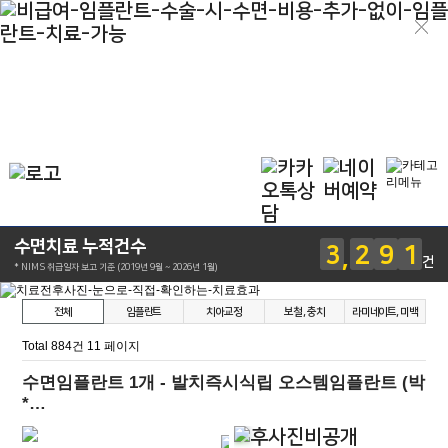
수면치료 누적건수
3
2
9
1
건
* NIMS 취급일자 보고 기준 (2019년 9월 ~ 2026년 1월)
전체
임플란트
치아교정
보철 , 충치
라미네이트, 미백
Total 884건
11 페이지
수면임플란트 1개 - 발치즉시식립 오스템임플란트 (박
*…