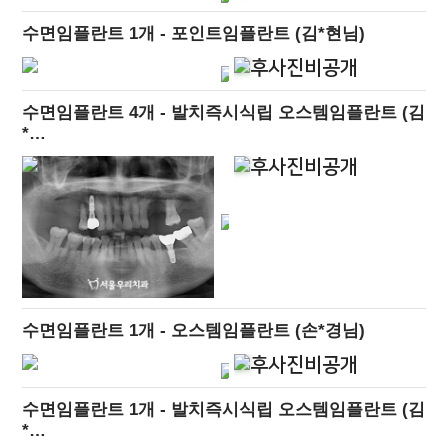
수면임플란트 1개 - 포인트임플란트 (김*현님)
수면임플란트 4개 - 발치즉시식립 오스템임플란트 (김
*…
수면임플란트 1개 - 오스템임플란트 (손*경님)
수면임플란트 1개 - 발치즉시식립 오스템임플란트 (김
*…